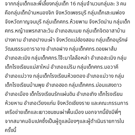
จากกลุ่มเด็กและพี่เลี้ยงกลุ่มเด็ก 16 กลุ่มจำนวนกลุ่มละ 3 คน
คือกลุ่มเด็กบ้านหนองจิก จังหวัดเพชรบุรี กลุ่มเด็กเสะเนพ่อง
จังหวัดกาญจนบุรี กลุ่มเด็กศกร.ห้วยพาน จังหวัดน่าน กลุ่มเด็ก
ศกร.หญ้าแพรกสาละวิน อำเภอสบเมย กลุ่มเด็กจิตอาสาบ้าน
ปางคาม อำเภอปางมะผ้า จังหวัดแม่ฮ่องสอน กลุ่มเด็กอนุรักษ์
วัฒนธรรมดาราอาง อำเภอฝาง กลุ่มเด็กศกร.ดอยผาส้ม
อำเภอสะเมิง กลุ่มเด็กศกร.โจ๊ะมาโลลือหล่า อำเภอสะเมิง กลุ่ม
เด็กโรงเรียนแม่สาใหม่ อำเภอแม่ริม กลุ่มเด็กศกร.มอวาคี
อำเภอแม่วาง กลุ่มเด็กโรงเรียนห้วยตอง อำเภอแม่วาง กลุ่ม
เด็กโรงเรียนบ้านพุย อำเภอฮอด กลุ่มเด็กศกร.ม่อนแสงดาว
อำเภอเมือง เด็กโรงเรียนรักแผ่นดิน อำเภอเทิง เด็กโรงเรียน
ห้วยหาน อำเภอเวียงแก่น จังหวัดเชียงราย และคณะกรรมการ
เครือข่ายเด็กและเยาวชนชนเผ่าพื้นเมือง นอกจากนี้ยังมีพี่ๆ
จากสมาคมอิมเปคซึ่งเป็นผู้ดูแลน้องๆและผู้ดำเนินรายการใน
ครั้งนี้