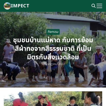
Skip
IMPECT
to
Search
content
for:
กิจกรรม
ชุมชนบ้านแม่หาด กับการย้อม
สีผ้าทอจากสีธรรมชาติ ที่เป็น
มิตรกับสิ่งแวดล้อม
18 กรกฎาคม 2022