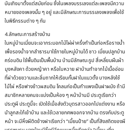
บันเทิงมาตั้งแต่สมัยก่อน ซึ่งในเพลงบรรเลงแต่ละเพลงมีความ
หมายของเพลงนั้น ๆ อยู่ และมีลักษณะการบรรเลงเพลงเพื่อใช้
ในพิธีกรรมต่าง ๆ กัน
4.ลักษณะการสร้างบ้าน
ในหมู่บ้านเมี่ยนจะเอากระบอกไม้ไผ่ผ่าครึ่งทำเป็นท่อหรือรางน้ำ
เพื่อรองน้ำจากลำธารมาใช้ภายในหมู่บ้านได้ ชาว เมี่ยนปลูกบ้าน
คร่อมดิน ใช้พื้นดินเป็นพื้นบ้าน บ้านมีลักษณะรูป สี่เหลี่ยมผืนผ้า
มุงหลังคา ด้วยหญ้าคา หรือใบหวาย ฝาบ้านทำจากไม้เนื้ออ่อน
ที่ผ่าด้วยขวานและลิ่มถากให้เรียบกั้นฝาในแนวตั้ง บางหลังใช้
ไม้ไผ่ หรือฟางข้าวผสมดิน โคลนก่อเป็นกำแพงเป็นฝาผนัง ถ้ามี
สมาชิกหลายคนจะแบ่งเป็นห้อง ๆ หน้าบ้านมี ประตูเรียกว่า
ประตูผี ประตูนี้จะ เปิดใช้เมื่อส่งตัวบุตรสาวออกไปแต่งงาน หรือ
นำลูกสะใภ้เข้าบ้าน และใช้เวลายกศพออกจากบ้าน ตรงกับประตู
หน้า จะมีหิ้งผีติดข้างฝาเรียกว่า “เมี้ยนป้าย” เป็นที่สิงสถิตของผี