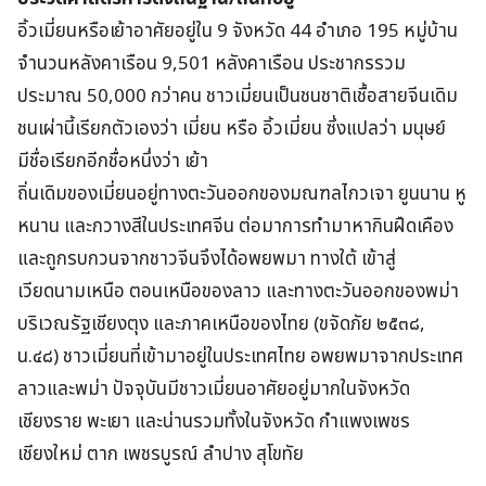
อิ้วเมี่ยนหรือเย้าอาศัยอยู่ใน 9 จังหวัด 44 อำเภอ 195 หมู่บ้าน
จำนวนหลังคาเรือน 9,501 หลังคาเรือน ประชากรรวม
ประมาณ 50,000 กว่าคน ชาวเมี่ยนเป็นชนชาติเชื้อสายจีนเดิม
ชนเผ่านี้เรียกตัวเองว่า เมี่ยน หรือ อิ้วเมี่ยน ซึ่งแปลว่า มนุษย์
มีชื่อเรียกอีกชื่อหนึ่งว่า เย้า
ถิ่นเดิมของเมี่ยนอยู่ทางตะวันออกของมณฑลไกวเจา ยูนนาน หู
หนาน และกวางสีในประเทศจีน ต่อมาการทำมาหากินฝืดเคือง
และถูกรบกวนจากชาวจีนจึงได้อพยพมา ทางใต้ เข้าสู่
เวียดนามเหนือ ตอนเหนือของลาว และทางตะวันออกของพม่า
บริเวณรัฐเชียงตุง และภาคเหนือของไทย (ขจัดภัย ๒๕๓๘,
น.๔๘) ชาวเมี่ยนที่เข้ามาอยู่ในประเทศไทย อพยพมาจากประเทศ
ลาวและพม่า ปัจจุบันมีชาวเมี่ยนอาศัยอยู่มากในจังหวัด
เชียงราย พะเยา และน่านรวมทั้งในจังหวัด กำแพงเพชร
เชียงใหม่ ตาก เพชรบูรณ์ ลำปาง สุโขทัย