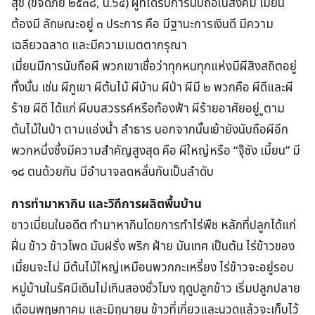
สุข (ขจัดภัย ๒๕๓๘, น.๖๔) ผู้ที่ได้รับการนับถือในสังคม เมี่ยน
ต้องมี ลักษณะอยู่ ๓ ประการ คือ มีฐานะการเงินดี มีความ
เฉลียวฉลาด และมีความเมตตากรุณา
เมี่ยนมีการนับถือผี พวกเขาเชื่อว่าทุกหนทุกแห่งมีผีสิงสถิตอยู่
ทั้งนั้น เช่น ผีภูเขา ผีต้นไม้ ผีบ้าน ผีป่า ผีมี ๒ พวกคือ ผีดีและผี
ร้าย ผีดี ได้แก่ ผีบนสวรรค์หรือท้องฟ้า ผีร้ายอาศัยอยู่ ูตาม
ต้นไม้ในป่า ตามแอ่งน้ำ ลำธาร นอกจากนั้นเย้ายังนับถือผีอีก
พวกหนึ่งซึ่งมีความสำคัญสูงสุด คือ ผีใหญ่หรือ “จุ๊ซัง เมี้ยน” มี
๑๘ ตนด้วยกัน มีอำนาจลดหลั่นกันเป็นลำดับ
การทำมาหากิน และวิถีการผลิตพื้นบ้าน
ชาวเมี่ยนในอดีต ทำมาหากินโดยการทำไร่พืช หลักที่ปลูกได้แก่
ฝิ่น ข้าว ข้าวโพด มันฝรั่ง พริก ฝ้าย มันเทศ เป็นต้น ไร่ข้าวของ
เมี่ยนจะไม่ มีต้นไม้ใหญ่เหมือนพวกกะเหรี่ยง ไร่ข้าวจะอยู่รอบ
หมู่บ้านในรัศมีเดินไม่เกินสองชั่วโมง ฤดูปลูกข้าว เริ่มปลูกปลาย
เดือนพฤษภาคม และมิถุนายน ข้าวที่เกี่ยวและนวดแล้วจะเก็บไว้