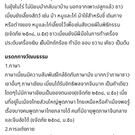
ในยุ้งในไร่ ไม่นิยมนำกลับมาบ้าน นอกจากเพาะปลูกแล้ว ชาว
เมี่ยนยังเลี้ยงสัตว์ เช่น ม้า หมูและไก่ ม้าใช้สำหรับขี่ เดินทาง
หรือต่างของ หมูและไก่เลี้ยงไว้เพื่อเซ่นสังเวยผีในพิธีกรรม
(ขจัดภัย ๒๕๓๘, น.๕๙) ชาวเมี่ยนยังมีฝีมือในการทำเครื่อง
ประดับเครื่องเงิน เย็บปักถักร้อย ทำมีด จอบ ขวาน เคียว เป็นต้น
มรดกทางวัฒนธรรม
1.ภาษา
ภาษาเมี่ยนมีความสัมพันธ์ใกล้ชิดกับภาษาม้ง มากกว่าภาษาชาว
เขาอื่นๆ ภาษาเขียน เมี่ยนได้รับอิทธิพลจากจีนมาก เป็นคำเดียว
โดดๆไม่มีภาษาเขียนเป็นของตนเอง(ขจัดภัย ๒๕๓๘, น.๕๐) เมี่ย
นที่อยู่ในเมืองไทยส่วนใหญ่พูดภาษา ไทยเหนือหรือคำเมืองพอรู้
เรื่องบางคนพูดภาษาไทยกลางได้ คนที่มีอายุพูดภาษาจีนกลาง
และจีนฮ่อได้ (ขจัดภัย ๒๕๓๘, น.๕๐)
2.การแต่งกาย