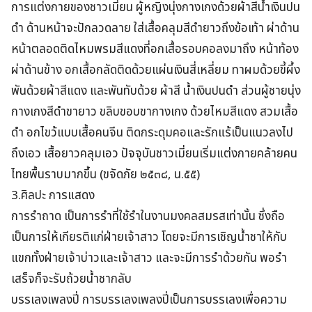
การแต่งกายของชาวเมี่ยน ผู้หญิงนุ่งกางเกงด้วยผ้าสีน้ำเงินปน
ดำ ด้านหน้าจะปักลวดลาย ใส่เสื้อคลุมสีดำยาวถึงข้อเท้า ผ่าด้าน
หน้าตลอดติดไหมพรมสีแดงที่อกเสื้อรอบคอลงมาถึง หน้าท้อง
ผ่าด้านข้าง อกเสื้อกลัดติดด้วยแผ่นเงินสี่เหลี่ยม ทาผมด้วยขี้ผึ้ง
พันด้วยผ้าสีแดง และพันทับด้วย ผ้าสี น้ำเงินปนดำ ส่วนผู้ชายนุ่ง
กางเกงสีดำขายาว ขลิบขอบขากางเกง ด้วยไหมสีแดง สวมเสื้อ
ดำ อกไขว้แบบเสื้อคนจีน ติดกระดุมคอและรักแร้เป็นแนวลงไป
ถึงเอว เสื้อยาวคลุมเอว ปัจจุบันชาวเมี่ยนเริ่มแต่งกายคล้ายคน
ไทยพื้นราบมากขึ้น (ขจัดภัย ๒๕๓๘, น.๕๕)
3.ศิลปะ การแสดง
การรำถาด เป็นการรำที่ใช้รำในงานมงคลสมรสเท่านั้น ซึ่งถือ
เป็นการให้เกียรติแก่ฝ่ายเจ้าสาว โดยจะมีการเชิญน้ำชาให้กับ
แขกทั้งฝ่ายเจ้าบ่าวและเจ้าสาว และจะมีการรำด้วยกัน พอรำ
เสร็จก็จะรับถ้วยน้ำชากลับ
บรรเลงเพลงปี่ การบรรเลงเพลงปี่เป็นการบรรเลงเพื่อความ