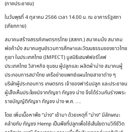
(ภาคประชาชน)
ในวันพุธที่ 4 ตุลาคม 2566 เวลา 14.00 น. ณ อาคารรัฐสภา
(เกียกกาย)
สมาคมสร้างสรรค์เกษตรกรไทย (สสกท.) สมาคมม้ง สมาคม
พ่อค้าม้ง สมาคมศูนย์รวมการศึกษาและวัฒนธรรมของชาวไทย
ภูเขา ในประเทศไทย (IMPECT) มูลนิธิเฮมพ์ฟอร์ไลฟ
ประเทศไทย วิสาหกิจ ชุมชน ผู้ปลูกและ ผลิตผ้าม่าง สมาคมผู้
ประกอบการสปาไทย เครือข่ายแพทย์แผนไทยสาขาต่าง ๆ
บริษัทผู้ประกอบการ เกษตรกร เจ้าของฟาร์มปลูก
และประชาชน
ผู้เล็งเห็นประโยชน์จากกัญชา กัญชง ม่าง จึงได้ร่วมกันร่างพระ
ราชบัญญัติกัญชา กัญชง ม่าง พ.ศ. ….
โดย เพิ่มเนื้อหาพืช “ม่าง” เข้ามา ด้วยเหตุที่ “ม่าง” มีลักษณะ
คล้ายกับ กัญชง Hemp เป็นพืชที่ปลูกเพื่อใช้เส้นใยตามวิถีชีวิต