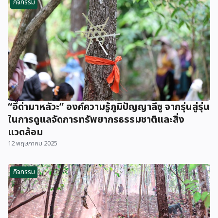
กิจกรรม
“อี๊ด่ามาหลัวะ” องค์ความรู้ภูมิปัญญาลีซู จากรุ่นสู่รุ่น
ในการดูแลจัดการทรัพยากรธรรมชาติและสิ่ง
แวดล้อม
12 พฤษภาคม 2025
กิจกรรม