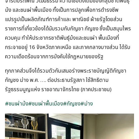
จารีตประเพณี วัฒนธรรม ความเชื่อดั้งเดิมของกลุ่มชาติพันธุ์
ม้ง และชนเผ่าพื้นเมือง ทั้งเป็นการปลูกเพื่อการดำรงชีพ
แปรรูปเป็นผลิตภัณฑ์การค้าและ พาณิชย์ ฝ่ายรัฐโดยส่วน
ราชการที่เกี่ยวข้องได้นับรวมกับกัญชา กัญชง ซึ่งเป็นสมุนไพร
ควบคุม ทำให้ประชากรชาติพันธุ์ม้งและชนเผ่า พื้นเมืองที่
กระจายอยู่ 16 จังหวัดภาคเหนือ และภาคกลางบางส่วน ได้รับ
ความเดือดร้อนจากการบังคับใช้กฎหมายของรัฐ
ทุกภาคส่วนจึงได้รวมตัวกันเสนอร่างพระราชบัญญัติกัญชา
กัญชง ม่าง พ.ศ. …. ต่อประธานรัฐสภา ใช้สิทธิตาม
รัฐธรรมนูญแห่ง ราชอาณาจักรไทย (ภาคประชาชน)
#ชนเผ่าม้ง
#ชนเผ่าพื้นเมือง
#กัญชง
#ม่าง