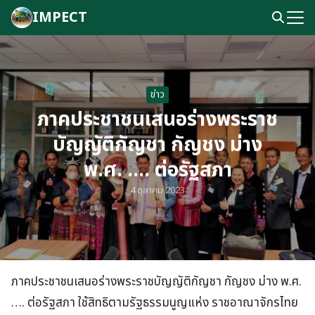
Skip
IMPECT
to
Search
content
for:
ข่าว
ภาคประชาชนเสนอร่างพระราช
บัญญัติกัญชา กัญชง ม่าง
พ.ศ. …. ต่อรัฐสภา
4 ตุลาคม 2023
ภาคประชาชนเสนอร่างพระราชบัญญัติกัญชา กัญชง ม่าง พ.ศ.
…. ต่อรัฐสภา ใช้สิทธิตามรัฐธรรมนูญแห่ง ราชอาณาจักรไทย